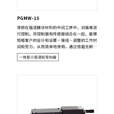
PGMW-15
使用在输送膜状材料的中间工序中，对偏离进
行控制。将控制器和传感器组合在一起，能够
短缩客户的设计和设置・接线・调整的工作时
间和劳力，从而简单地使用。通过搭载无刷电
机具有良好的维修性能，实现了快速回应，高
一体型小型滚轮导向器
精度的控制。适用于宽度600mm以下的比较
窄的膜状材料，适合包装机和卫生用品制造装
置对偏离的控制。