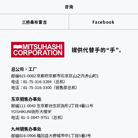
咨询
三桥桑布雷吉
Facebook
提供代替手的“手”。
总公司・工厂
邮编615-0082 京都府京都市右京区山之内赤山町1
电话：81-75-316-3284（总机）
电话：
81-75-316-3300（销售部总机）
东京销售办事处
邮编111-0043 东京都台东区驹形2丁目4番11号
YOSHIKUNI驹形大楼9F
电话: 81-3-3847-9751（总机）
九州销售办事处
邮编816-0906 福冈县大野城市中
1丁目5番3号