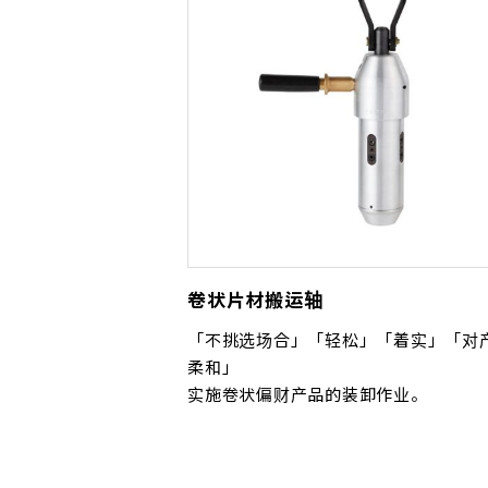
卷状片材搬运轴
「不挑选场合」「轻松」「着实」「对
柔和」
实施卷状偏财产品的装卸作业。