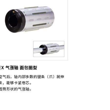
REX 气涨轴 面包圈型
空气后，轴内部多数的键条（爪）就伸
来，能够卡紧卷芯。
圆筒形状的气涨轴。