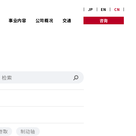
JP
EN
CN
事业内容
公司概况
交通
咨询
全身心地投入为客
公司信息
公司理念
户量体裁衣的定制规格
发展历程
三桥改革
成为实现创业100年的
京都企业的三桥制作所
卷取
制动轴