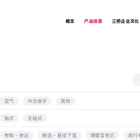
概念
产品信息
三桥企业文化
任劳任怨的
PACK
LPC
售后维修
AIREX
UE
为了客户尽心尽力的
产品开发故事
空气
冲击扳手
其他
轴式
无轴式
卷取・卷出
搬送・悬挂下落
薄壁型卷芯
直行