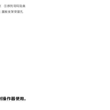
牌 ⑤序列号码贴条
5: 面板支架安装孔
制操作器使用。