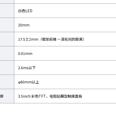
白色LED
20mm
17.5±2mm（框架前端 ー滚轮间的距离）
0.01mm
2.6ms以下
φ80mm以上
屏
3.5inch 彩色TFT，电阻贴膜型触摸面板