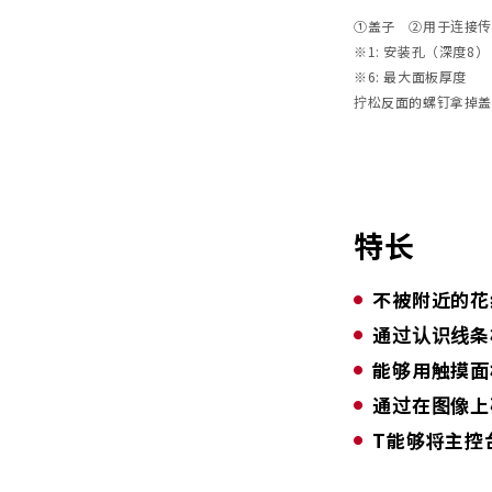
①盖子 ②用于连接传
※1: 安装孔（深度8
※6: 最大面板厚度
拧松反面的螺钉拿掉盖
特长
不被附近的花
通过认识线条
能够用触摸面
通过在图像上
T能够将主控