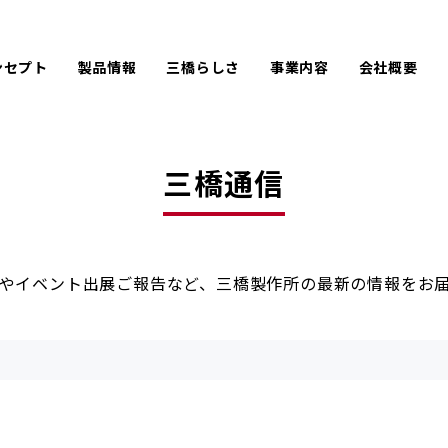
ンセプト
製品情報
三橋らしさ
事業内容
会社概要
ひと手間をかける
難しい仕様にも手を尽くす
PACK
LPC
会社情報
企
アフターメンテナンス
オーダーメイド
AIREX
UE
沿革
取
お客様のために手を砕く
創業100年に手が届く
三橋通信
製品開発秘話
京都企業としての三橋製作所
やイベント出展ご報告など、三橋製作所の最新の情報をお