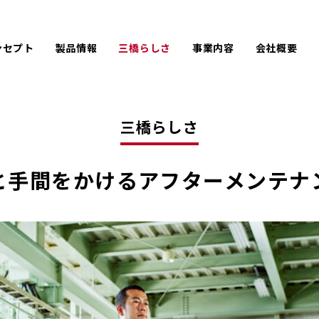
ンセプト
製品情報
三橋らしさ
事業内容
会社概要
ひと手間をかける
難しい仕様にも手を尽くす
PACK
LPC
会社情報
企
アフターメンテナンス
オーダーメイド
AIREX
UE
沿革
取
お客様のために手を砕く
創業100年に手が届く
三橋らしさ
製品開発秘話
京都企業としての三橋製作所
と手間をかける
アフターメンテナ