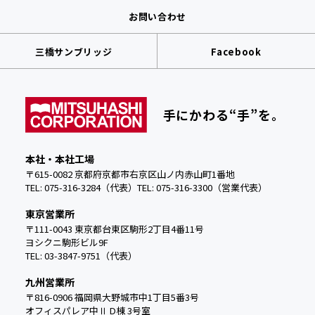
お問い合わせ
三橋サンブリッジ
Facebook
手にかわる“手”を。
本社・本社工場
〒615-0082 京都府京都市右京区山ノ内赤山町1番地
TEL: 075-316-3284（代表）
TEL:
075-316-3300（営業代表）
東京営業所
〒111-0043 東京都台東区駒形2丁目4番11号
ヨシクニ駒形ビル9F
TEL: 03-3847-9751（代表）
九州営業所
〒816-0906 福岡県大野城市中
1丁目5番3号
オフィスパレア中Ⅱ D棟 3号室