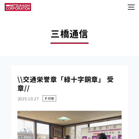
三橋通信
\\交通栄誉章「緑十字銅章」 受
章//
2023.10.27
その他