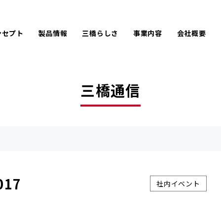
ンセプト
製品情報
三橋らしさ
事業内容
会社概要
ひと手間をかける
難しい仕様にも手を尽くす
PACK
LPC
会社情報
企
アフターメンテナンス
オーダーメイド
AIREX
UE
沿革
取
お客様のために手を砕く
創業100年に手が届く
三橋通信
製品開発秘話
京都企業としての三橋製作所
17
社内イベント