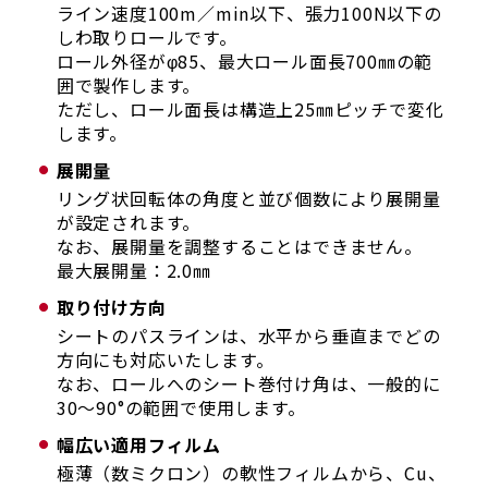
ライン速度100m／min以下、張力100N以下の
しわ取りロールです。
ロール外径がφ85、最大ロール面長700㎜の範
囲で製作します。
ただし、ロール面長は構造上25㎜ピッチで変化
します。
展開量
リング状回転体の角度と並び個数により展開量
が設定されます。
なお、展開量を調整することはできません。
最大展開量：2.0㎜
取り付け方向
シートのパスラインは、水平から垂直までどの
方向にも対応いたします。
なお、ロールへのシート巻付け角は、一般的に
30～90°の範囲で使用します。
幅広い適用フィルム
極薄（数ミクロン）の軟性フィルムから、Cu、