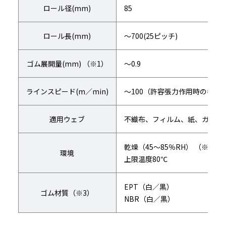
ロール径(mm)
85
ロール長(mm)
〜700(25ピッチ)
ゴム展開量(mm) （※1）
〜0.9
ラインスピード(m／min)
～100（許容張力作用時の参考
適用ウェブ
不織布、フィルム、紙、ガラス
乾燥（45～85％RH） （※2）
環境
上限温度80℃
EPT（白／黒）
ゴム材質（※3）
NBR（白／黒）