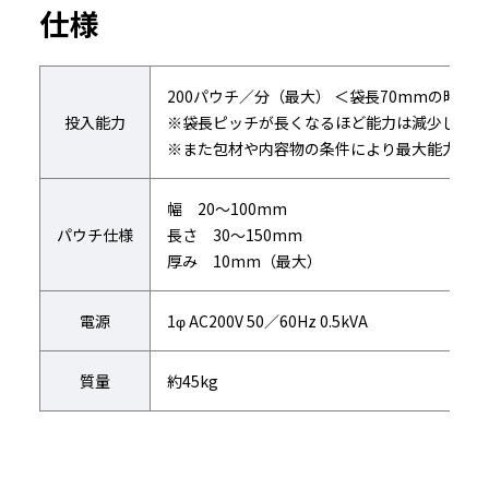
仕様
200パウチ／分（最大） ＜袋長70mmの時＞
投入能力
※袋長ピッチが長くなるほど能力は減少します
※また包材や内容物の条件により最大能力は変
幅 20～100mm
パウチ仕様
長さ 30～150mm
厚み 10mm（最大）
電源
1φ AC200V 50／60Hz 0.5kVA
質量
約45kg