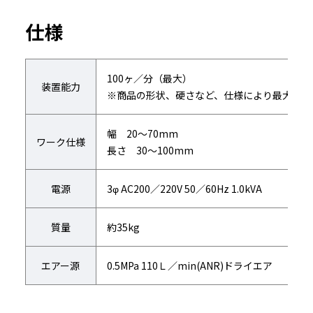
仕様
100ヶ／分（最大）
装置能力
※商品の形状、硬さなど、仕様により最大能力
幅 20～70mm
ワーク仕様
長さ 30～100mm
電源
3φ AC200／220V 50／60Hz 1.0kVA
質量
約35kg
エアー源
0.5MPa 110Ｌ／min(ANR)ドライエア