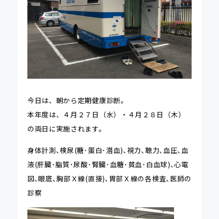
今日は、朝から定期健康診断。
本年度は、４月２７日（水）・４月２８日（木）
の両日に実施されます。
身体計測､検尿(糖･蛋白･潜血)､視力､聴力､血圧､血
液(肝臓･脂質･尿酸･腎臓･血糖･貧血･白血球)､心電
図､眼底､胸部Ｘ線(直接)､胃部Ｘ線の各検査､医師の
診察