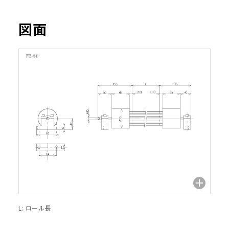
図面
L: ロール長