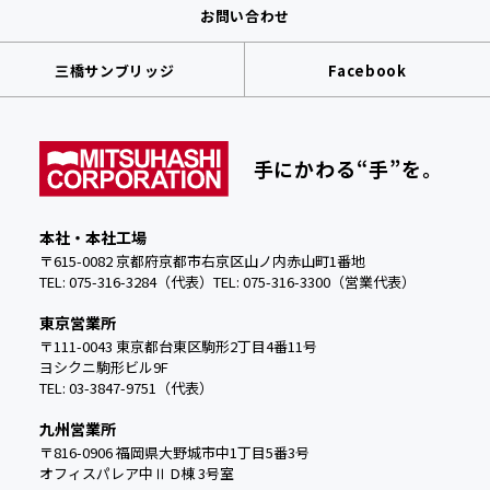
お問い合わせ
三橋サンブリッジ
Facebook
手にかわる“手”を。
本社・本社工場
〒615-0082 京都府京都市右京区山ノ内赤山町1番地
TEL: 075-316-3284（代表）
TEL:
075-316-3300（営業代表）
東京営業所
〒111-0043 東京都台東区駒形2丁目4番11号
ヨシクニ駒形ビル9F
TEL: 03-3847-9751（代表）
九州営業所
〒816-0906 福岡県大野城市中
1丁目5番3号
オフィスパレア中Ⅱ D棟 3号室