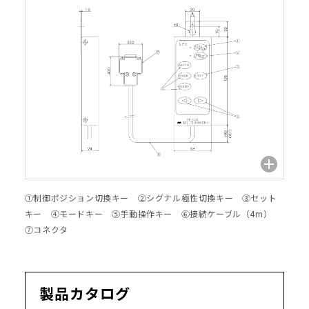
①制御ポジション切換キー ②シグナル極性切換キー ③セット
キー ④モードキー ⑤手動操作キー ⑥接続ケーブル（4m）
⑦コネクタ
製品カタログ