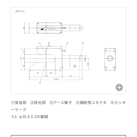
①受信部 ②投光部 ③アース端子 ④接続用コネクタ ⑤センタ
ーマーク
※1: φ20±0.2の範囲