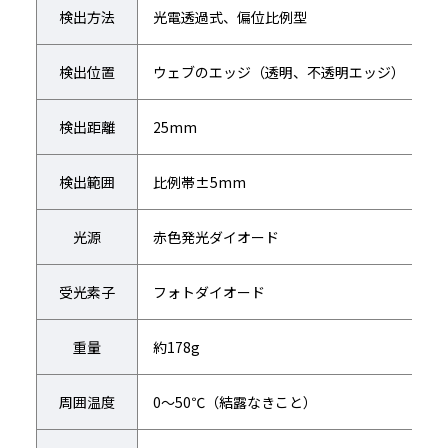
検出方法
光電透過式、偏位比例型
検出位置
ウェブのエッジ（透明、不透明エッジ）
検出距離
25mm
検出範囲
比例帯±5mm
光源
赤色発光ダイオード
受光素子
フォトダイオード
重量
約178g
周囲温度
0～50℃（結露なきこと）