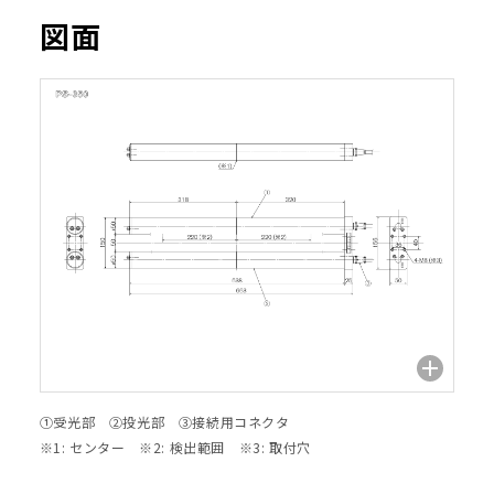
図面
①受光部 ②投光部 ③接続用コネクタ
※1: センター ※2: 検出範囲 ※3: 取付穴