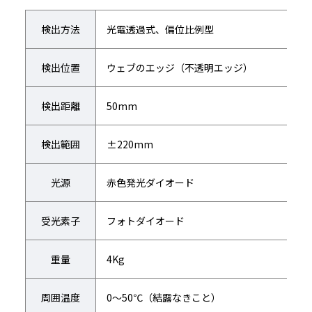
検出方法
光電透過式、偏位比例型
検出位置
ウェブのエッジ（不透明エッジ）
検出距離
50mm
検出範囲
±220mm
光源
赤色発光ダイオード
受光素子
フォトダイオード
重量
4Kg
周囲温度
0～50℃（結露なきこと）