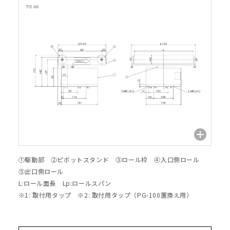
①駆動部 ②ピボットスタンド ③ロール枠 ④入口側ロール
⑤出口側ロール
L:ロール面長 Lp:ロールスパン
※1: 取付用タップ ※2: 取付用タップ（PG-100置換え用）