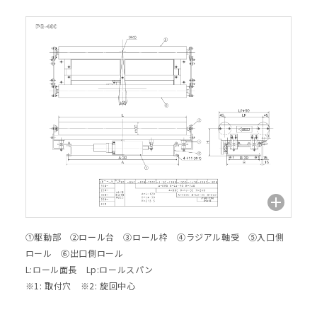
①駆動部 ②ロール台 ③ロール枠 ④ラジアル軸受 ⑤入口側
ロール ⑥出口側ロール
L:ロール面長 Lp:ロールスパン
※1: 取付穴 ※2: 旋回中心