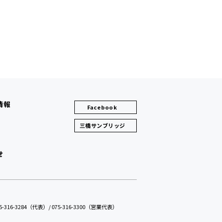
情報
Facebook
三橋サンブリッジ
せ
075-316-3284（代表）
/
075-316-3300（営業代表）