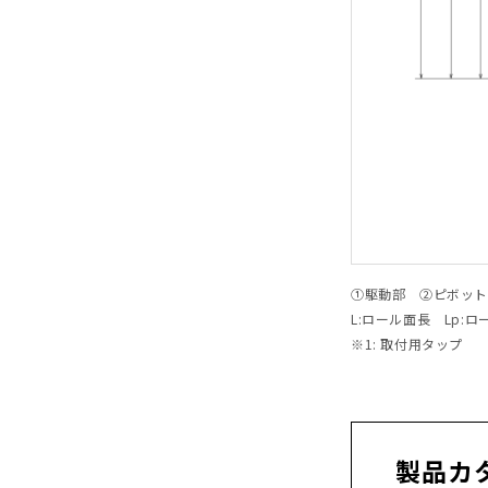
①駆動部 ②ピボッ
L:ロール面長 Lp:
※1: 取付用タップ
製品カ