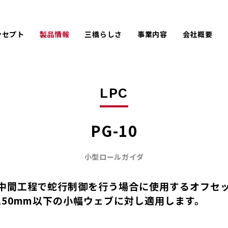
ンセプト
製品情報
三橋らしさ
事業内容
会社概要
ひと手間をかける
難しい仕様にも手を尽くす
PACK
LPC
会社情報
企
アフターメンテナンス
オーダーメイド
AIREX
UE
沿革
取
お客様のために手を砕く
創業100年に手が届く
LPC
製品開発秘話
京都企業としての三橋製作所
PG-10
小型ロールガイダ
中間工程で蛇行制御を行う場合に使用するオフセ
150mm以下の小幅ウェブに対し適用します。