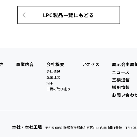
LPC製品一覧にもどる
さ
事業内容
会社概要
アクセス
展示会出展
会社情報
ニュース
企業理念
三橋通信
沿革
採用情報
三橋の取り組み
お問い合わ
本社・本社工場
〒615-0082 京都府京都市右京区山ノ内赤山町1番地
TEL: 