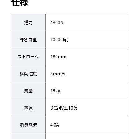
仕様
推力
4800N
許容質量
10000kg
ストローク
180mm
駆動速度
8mm/s
質量
18kg
電源
DC24V±10%
消費電流
4.0A