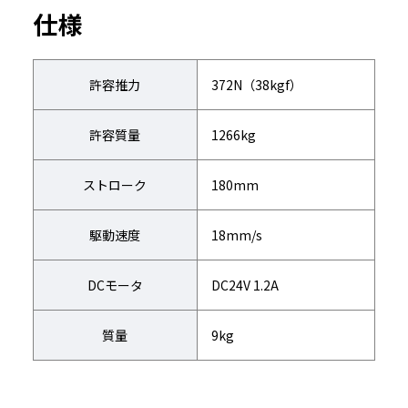
仕様
許容推力
372N（38kgf）
許容質量
1266kg
ストローク
180mm
駆動速度
18mm/s
DCモータ
DC24V 1.2A
質量
9kg