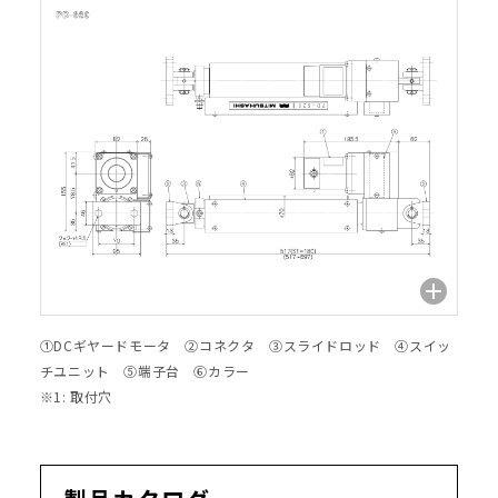
①DCギヤードモータ ②コネクタ ③スライドロッド ④スイッ
チユニット ⑤端子台 ⑥カラー
※1: 取付穴