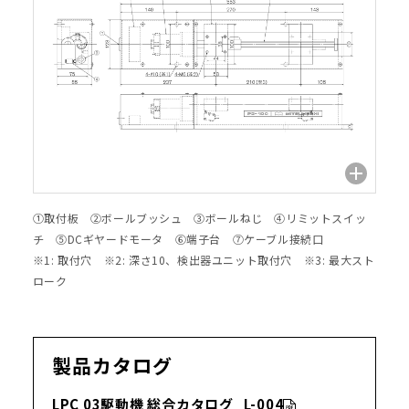
①取付板 ②ボールブッシュ ③ボールねじ ④リミットスイッ
チ ⑤DCギヤードモータ ⑥端子台 ⑦ケーブル接続口
※1: 取付穴 ※2: 深さ10、検出器ユニット取付穴 ※3: 最大スト
ローク
製品カタログ
LPC 03駆動機 総合カタログ_L-004