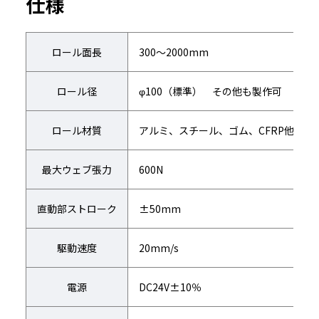
仕様
ロール面長
300～2000mm
ロール径
φ100（標準） その他も製作可
ロール材質
アルミ、スチール、ゴム、CFRP他
最大ウェブ張力
600N
直動部ストローク
±50mm
駆動速度
20mm/s
電源
DC24V±10％