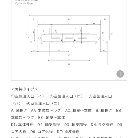
＜両持タイプ＞
①空気注入口（イ） ②空気注入口（ロ） ③空気注入口
（ハ） ④空気注入口（ニ）
A: 軸長さ AA: 本体端～ラグ AC: 軸受～本体 B: 軸長さ BB:
本体端～ラグ BC: 軸受～本体
D1: 本体外径 D2: 軸受部径 D3: 軸受部径 D4: ラグ張径 D5:
コア内径 D6: コア外径 D7: 原反巻径