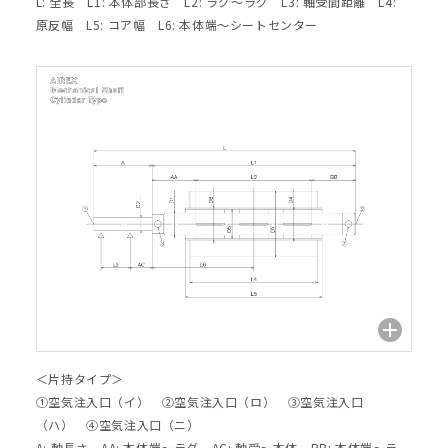
L: 全長 L1: 本体部長さ L2: ラグ～ラグ L3: 軸受間距離 L4:
原反幅 L5: コア幅 L6: 本体端～シートセンター
＜片持タイプ＞
①空気注入口（イ） ②空気注入口（ロ） ③空気注入口
（ハ） ④空気注入口（ニ）
A: 軸長さ AA: 本体端～ラグ AC: 軸受～本体 BB: 本体端～ラ