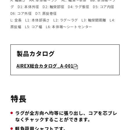
グ D1: 本体外径 D2: 軸受部径 D4: ラグ張径 D5: コア内径
D6: コア外径 D7: 原反巻径
L: 全長 L1: 本体部長さ L2: ラグ～ラグ L3: 軸受間距離 L4:
原反幅 L5: コア幅 L6: 本体端～シートセンター
製品カタログ
AIREX総合カタログ_A-001
特長
ラグが全方向へ均等に張り出し、コアを芯ブレ
なくチャックすることができます。
軽負荷用シャフトです。