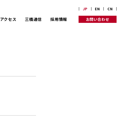
JP
EN
CN
アクセス
三橋通信
採用情報
お問い合わせ
業理念
り組み