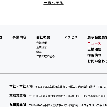
一覧へ戻る
さ
事業内容
会社概要
アクセス
展示会出展
会社情報
ニュース
企業理念
三橋通信
沿革
採用情報
三橋の取り組み
お問い合わ
本社・本社工場
〒615-0082 京都府京都市右京区山ノ内赤山町1番地
TEL: 
東京営業所
〒111-0043 東京都台東区駒形2丁目4番11号
ヨシクニ駒形ビル9
九州営業所
〒816-0906 福岡県大野城市中
1丁目5番3号
オフィスパレア中Ⅱ 