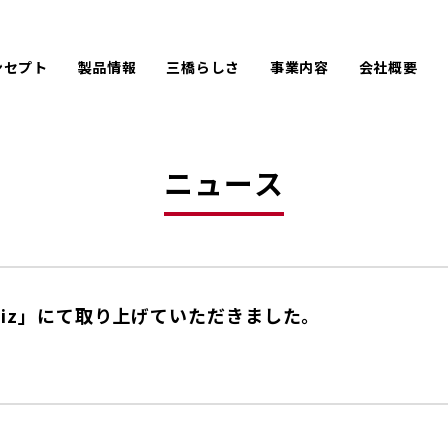
ンセプト
製品情報
三橋らしさ
事業内容
会社概要
ひと手間をかける
難しい仕様にも手を尽くす
PACK
LPC
会社情報
企
アフターメンテナンス
オーダーメイド
AIREX
UE
沿革
取
お客様のために手を砕く
創業100年に手が届く
ニュース
製品開発秘話
京都企業としての三橋製作所
biz」にて取り上げていただきました。