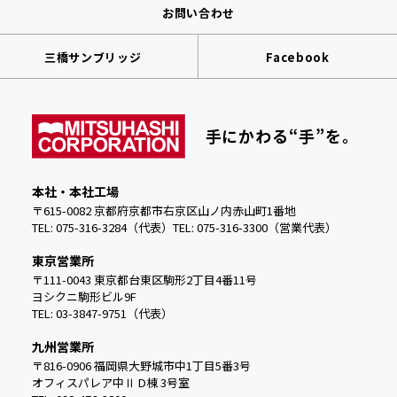
お問い合わせ
三橋サンブリッジ
Facebook
手にかわる“手”を。
本社・本社工場
〒615-0082 京都府京都市右京区山ノ内赤山町1番地
TEL: 075-316-3284（代表）
TEL:
075-316-3300（営業代表）
東京営業所
〒111-0043 東京都台東区駒形2丁目4番11号
ヨシクニ駒形ビル9F
TEL: 03-3847-9751（代表）
九州営業所
〒816-0906 福岡県大野城市中
1丁目5番3号
オフィスパレア中Ⅱ D棟 3号室