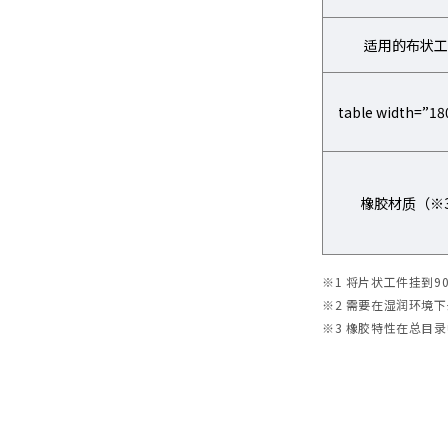
适用的布状工
table width=”
橡胶材质（※
※1 将片状工件挂到9
※2 需要在湿润环境
※3 橡胶特性在总目