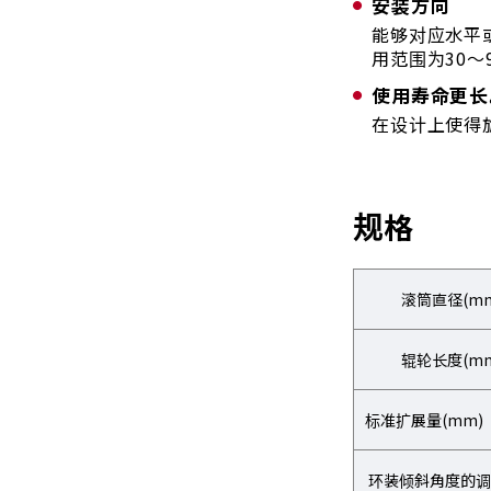
安装方向
能够对应水平
用范围为30～9
使用寿命更长
在设计上使得
规格
滚筒直径(m
辊轮长度(m
标准扩展量(mm) 
环装倾斜角度的调