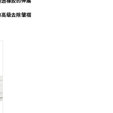
通透橡胶的伸展
的高级去除皱褶