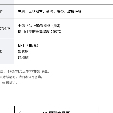
件
布料，无纺织布，薄膜，纸类，玻璃纤维
干燥（45～85％RH）(※2)
180″环境
使用可能的最高温度：80℃
EPT（白/黑）
3）
聚氨酯
硅树脂
0度，环状倾斜角度为3°时的扩展量。
下去除皱褶时，请向本公司咨询。
录中有所描述。