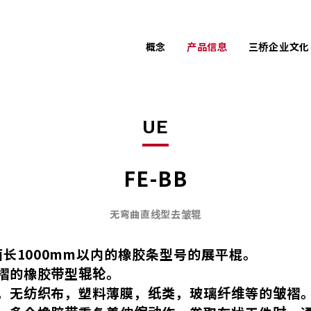
概念
产品信息
三桥企业文化
任劳任怨的
PACK
LPC
售后维修
AIREX
UE
为了客户尽心尽力的
UE
产品开发故事
FE-BB
无弯曲直线型去皱辊
面长1000mm以内的橡胶条型号的展平棍。
褶的橡胶带型辊轮。
，无纺织布，塑料薄膜，纸类，玻璃纤维等的皱褶