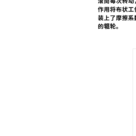
滚筒每次转动
作用将布状工
装上了摩擦系
的辊轮。