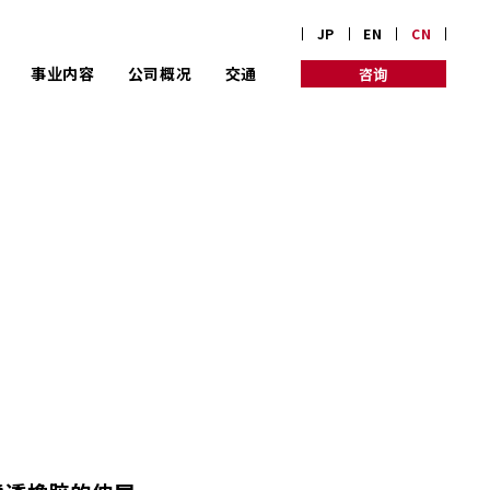
JP
EN
CN
事业内容
公司概况
交通
咨询
全身心地投入为客
公司信息
公司理念
户量体裁衣的定制规格
发展历程
三桥改革
成为实现创业100年的
京都企业的三桥制作所
。