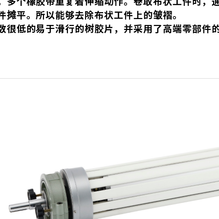
，多个橡胶带重复着伸缩动作。卷取布状工件时，
件摊平。所以能够去除布状工件上的皱褶。
数很低的易于滑行的树胶片，并采用了高端零部件