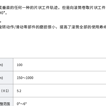
或垂直的任何一种的片状工件轨迹。但是向滚筒卷取片状工件
0°。
。
旋转动作/滑动零部件的磨损很小，提高了滚筒全部的使用寿
m)
100
m)
150～1000
（※1）
5.2
整范围
0°～6°