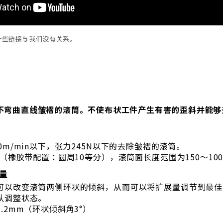
一些链接与我们没有关系。
不弯曲直线皱褶的滚筒。不使布状工件产生有害的歪斜并能够
0m/min以下，张力245N以下的去除皱褶的滚筒。
0（橡胶带配置：圆周10等分），滚筒面长度范围为150～10
量
可以改变滚筒两侧环状的倾斜，从而可以将扩展量调节到最佳
认调整状态。
.2mm（环状倾斜角3°）